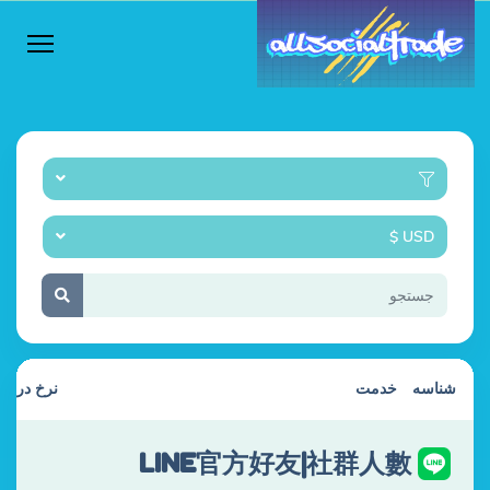
USD $
شناسه
خدمت
نرخ در 1000
LINE官方好友|社群人數