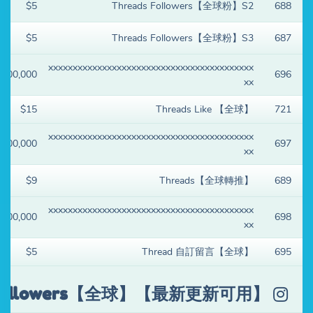
$5
Threads Followers【全球粉】S2
688
$5
Threads Followers【全球粉】S3
687
xxxxxxxxxxxxxxxxxxxxxxxxxxxxxxxxxxxxxxxxxx
$100,000
696
xx
$15
Threads Like 【全球】
721
xxxxxxxxxxxxxxxxxxxxxxxxxxxxxxxxxxxxxxxxxx
$100,000
697
xx
$9
Threads【全球轉推】
689
xxxxxxxxxxxxxxxxxxxxxxxxxxxxxxxxxxxxxxxxxx
$100,000
698
xx
$5
Thread 自訂留言【全球】
695
m Followers【全球】【最新更新可用】