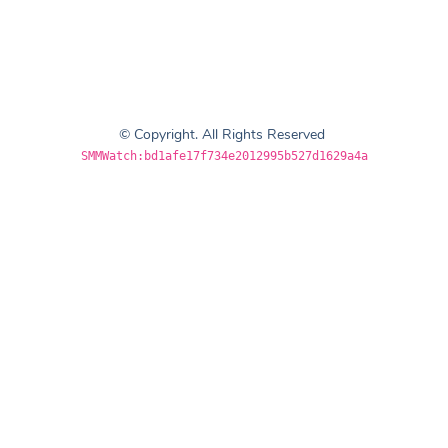
© Copyright. All Rights Reserved
SMMWatch:bd1afe17f734e2012995b527d1629a4a