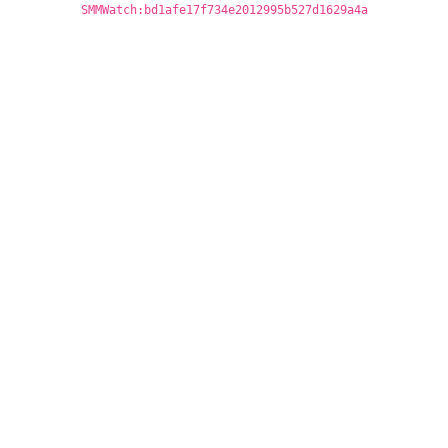
SMMWatch:bd1afe17f734e2012995b527d1629a4a