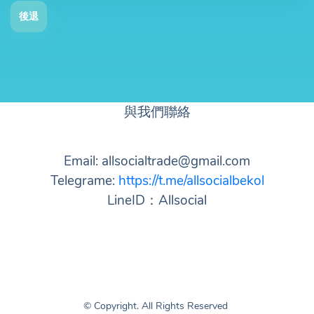
後退
與我們聯絡
Email: allsocialtrade@gmail.com
Telegrame:
https://t.me/allsocialbekol
LineID：Allsocial
© Copyright. All Rights Reserved